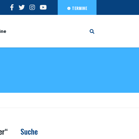
TERMINE
ine
er“
Suche