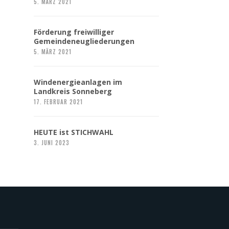
5. MÄRZ 2021
Förderung freiwilliger
Gemeindeneugliederungen
5. MÄRZ 2021
Windenergieanlagen im
Landkreis Sonneberg
17. FEBRUAR 2021
HEUTE ist STICHWAHL
3. JUNI 2023