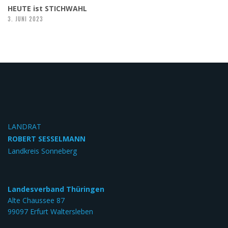
HEUTE ist STICHWAHL
3. JUNI 2023
LANDRAT
ROBERT SESSELMANN
Landkreis Sonneberg
Landesverband Thüringen
Alte Chaussee 87
99097 Erfurt Waltersleben