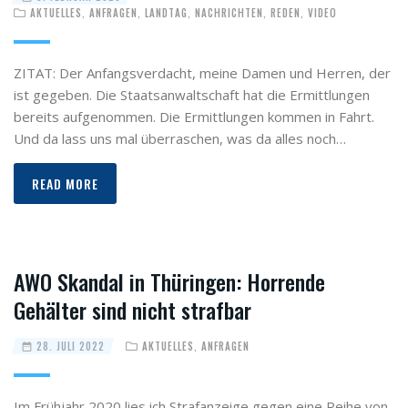
AKTUELLES
,
ANFRAGEN
,
LANDTAG
,
NACHRICHTEN
,
REDEN
,
VIDEO
ZITAT: Der Anfangsverdacht, meine Damen und Herren, der
ist gegeben. Die Staatsanwaltschaft hat die Ermittlungen
bereits aufgenommen. Die Ermittlungen kommen in Fahrt.
Und da lass uns mal überraschen, was da alles noch…
READ MORE
AWO Skandal in Thüringen: Horrende
Gehälter sind nicht strafbar
28. JULI 2022
AKTUELLES
,
ANFRAGEN
Im Frühjahr 2020 lies ich Strafanzeige gegen eine Reihe von