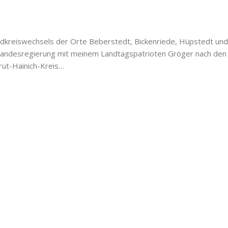
ndkreiswechsels der Orte Beberstedt, Bickenriede, Hüpstedt und
e Landesregierung mit meinem Landtagspatrioten Gröger nach den
rut-Hainich-Kreis…