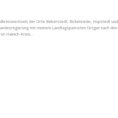
ndkreiswechsels der Orte Beberstedt, Bickenriede, Hüpstedt und
e Landesregierung mit meinem Landtagspatrioten Gröger nach den
rut-Hainich-Kreis…