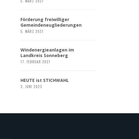
5. MÄRZ 2021
Förderung freiwilliger
Gemeindeneugliederungen
5. MÄRZ 2021
Windenergieanlagen im
Landkreis Sonneberg
17. FEBRUAR 2021
HEUTE ist STICHWAHL
3. JUNI 2023